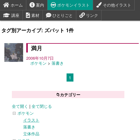
ホーム
案内
ポケモンイラスト
その他イラスト
講座
素材
ひとりごと
リンク
タグ別アーカイブ: ズバット 1件
満月
2006年10月7日
ポケモン
>
落書き
1
📁カテゴリー
全て開く
|
全て閉じる
ポケモン
イラスト
落書き
立体作品