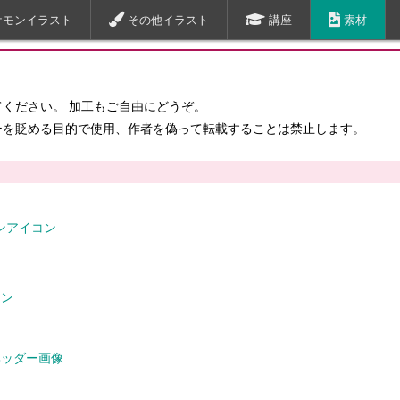
ケモンイラスト
その他イラスト
講座
素材
ください。 加工もご自由にどうぞ。
ーを貶める目的で使用、作者を偽って転載することは禁止します。
ンアイコン
モン
r用ヘッダー画像