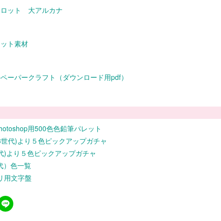
タロット 大アルカナ
カット素材
ペーパークラフト（ダウンロード用pdf）
・Photoshop用500色色鉛筆パレット
～3世代)より５色ピックアップガチャ
世代)より５色ピックアップガチャ
世代）色一覧
リ用文字盤