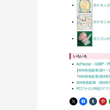
ポケモン
ポケモン
ポリゴンの
いろいろ
AzPainter・GIMP
├
500色色鉛筆(第1
└
500色色鉛筆(第4
500色色鉛筆（第4
PCアナログ時計アプ