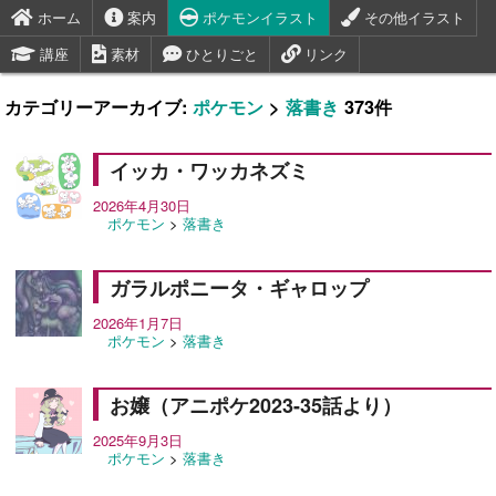
ホーム
案内
ポケモンイラスト
その他イラスト
講座
素材
ひとりごと
リンク
カテゴリーアーカイブ:
ポケモン
>
落書き
373件
イッカ・ワッカネズミ
2026年4月30日
ポケモン
>
落書き
ガラルポニータ・ギャロップ
2026年1月7日
ポケモン
>
落書き
お嬢（アニポケ2023-35話より）
2025年9月3日
ポケモン
>
落書き