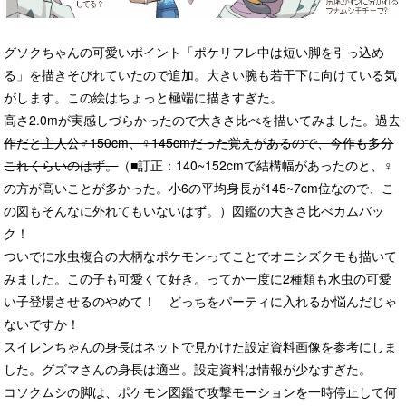
グソクちゃんの可愛いポイント「ポケリフレ中は短い脚を引っ込め
る」を描きそびれていたので追加。大きい腕も若干下に向けている気
がします。この絵はちょっと極端に描きすぎた。
高さ2.0mが実感しづらかったので大きさ比べを描いてみました。
過去
作だと主人公♂150cm、♀145cmだった覚えがあるので、今作も多分
これくらいのはず。
（■訂正：140~152cmで結構幅があったのと、♀
の方が高いことが多かった。小6の平均身長が145~7cm位なので、こ
の図もそんなに外れてもいないはず。）図鑑の大きさ比べカムバッ
ク！
ついでに水虫複合の大柄なポケモンってことでオニシズクモも描いて
みました。この子も可愛くて好き。ってか一度に2種類も水虫の可愛
い子登場させるのやめて！ どっちをパーティに入れるか悩んだじゃ
ないですか！
スイレンちゃんの身長はネットで見かけた設定資料画像を参考にしま
した。グズマさんの身長は適当。設定資料は情報が少なすぎた。
コソクムシの脚は、ポケモン図鑑で攻撃モーションを一時停止して何