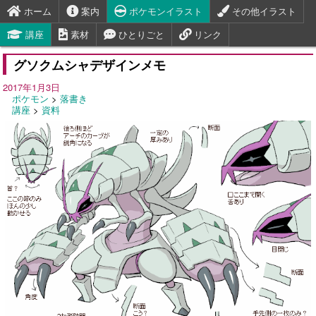
ホーム
案内
ポケモンイラスト
その他イラスト
講座
素材
ひとりごと
リンク
グソクムシャデザインメモ
2017年1月3日
ポケモン
>
落書き
講座
>
資料