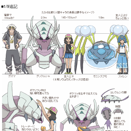
■1/9追記