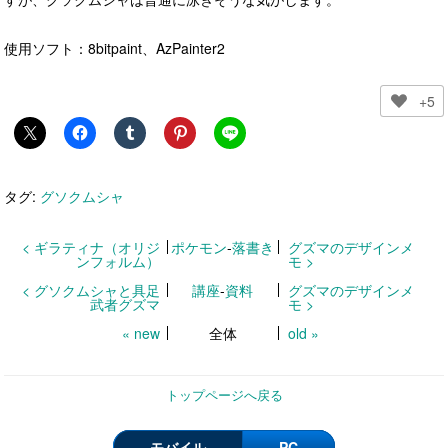
使用ソフト：8bitpaint、AzPainter2
+5
タグ:
グソクムシャ
< ギラティナ（オリジ
ポケモン
-
落書き
グズマのデザインメ
ンフォルム）
モ >
< グソクムシャと具足
講座
-
資料
グズマのデザインメ
武者グズマ
モ >
« new
全体
old »
トップページへ戻る
モバイル
PC