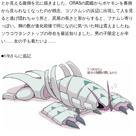
とか見える腹側を元に描きました。ORASの図鑑からポケモンを裏側
から見られなくなったのが残念。コソクムシの浜辺に出現して人を見
ると逃げ隠れちゃう所と、尻尾の長さと形からすると、フナムシ寄り
っぽい。脚の数が進化前後で同じなのに気づいた時は震えましたね。
ソウコウタンクトップの存在を最近知りました。男の子限定とか辛
い……女の子も着たいよ……
■1/9さらに追記