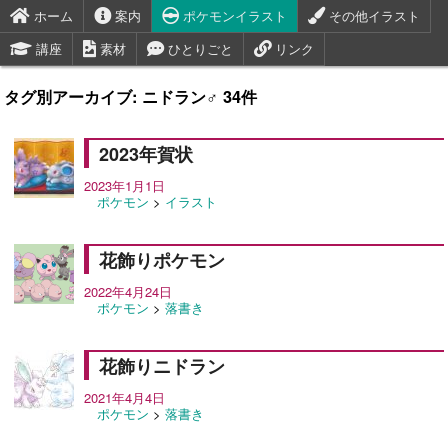
ホーム
案内
ポケモンイラスト
その他イラスト
講座
素材
ひとりごと
リンク
タグ別アーカイブ: ニドラン♂ 34件
2023年賀状
2023年1月1日
ポケモン
>
イラスト
花飾りポケモン
2022年4月24日
ポケモン
>
落書き
花飾りニドラン
2021年4月4日
ポケモン
>
落書き