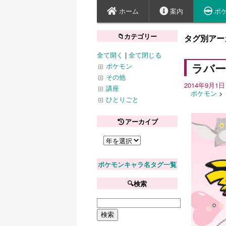
ホーム
案内
ポ
📁カテゴリー
タグ別アーカ
全て開く
|
全て閉じる
ラバ
ポケモン
その他
2014年9月1日
講座
ポケモン
>
ひとりごと
アーカイブ
ポケモンキャラ名タグ一覧
🔍検索