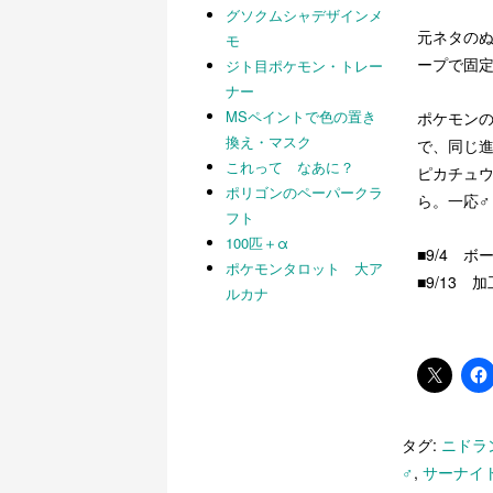
グソクムシャデザインメ
元ネタの
モ
ープで固
ジト目ポケモン・トレー
ナー
MSペイントで色の置き
ポケモンの
換え・マスク
で、同じ
これって なあに？
ピカチュ
ポリゴンのペーパークラ
ら。一応♂
フト
100匹＋α
■9/4 
ポケモンタロット 大ア
■9/13
ルカナ
タグ:
ニドラ
♂
,
サーナイ