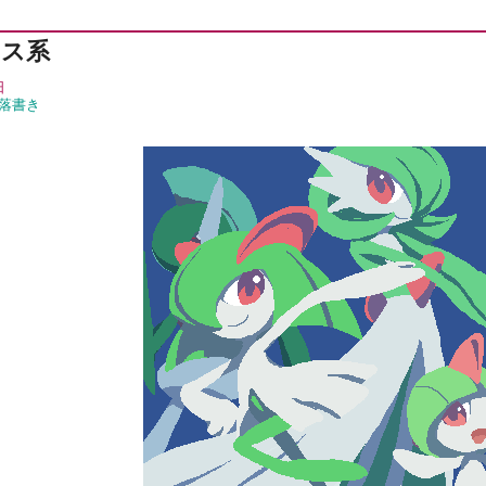
トス系
日
落書き