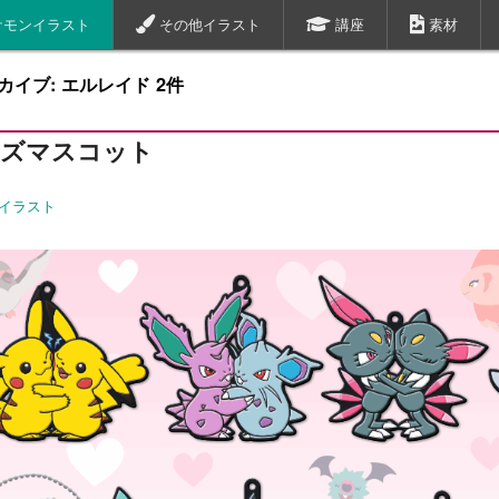
ケモンイラスト
その他イラスト
講座
素材
イブ: エルレイド 2件
ーズマスコット
イラスト