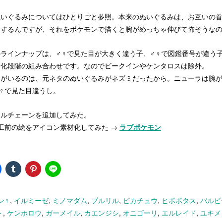
ぬいぐるみについてはひとりごと参照。本来のぬいぐるみは、お互いの
定するんですが、それをポケモンで描くと腕がめっちゃ伸びて怖そうな
ラインナップは、♂♀で見た目が大きく違う子、♂♀で図鑑番号が違う
進化段階の組み合わせです。なのでビークインやケンタロスは除外。
ウがいるのは、元ネタのぬいぐるみがネズミだったから。ニューラは腕
♀で見た目違うし。
ボールチェーンを追加してみた。
 加工前の絵をアイコン素材化してみた →
ラブポケモン
ン♀
,
イルミーゼ
,
ミノマダム
,
プルリル
,
ピカチュウ
,
ヒポポタス
,
バルビ
ト
,
ケンホロウ
,
ガーメイル
,
カエンジシ
,
オニゴーリ
,
エルレイド
,
ユキメ