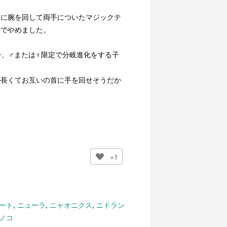
首に腕を回して両手についたマジックテ
のでやめました。
子、♂または♀限定で分岐進化をする子
が長くてお互いの首に手を回せそうだか
+1
ート
,
ニューラ
,
ニャオニクス
,
ニドラン
ノコ