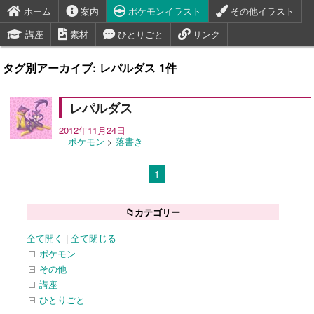
ホーム
案内
ポケモンイラスト
その他イラスト
講座
素材
ひとりごと
リンク
タグ別アーカイブ: レパルダス 1件
レパルダス
2012年11月24日
ポケモン
>
落書き
1
📁カテゴリー
全て開く
|
全て閉じる
ポケモン
その他
講座
ひとりごと