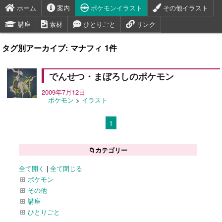
ホーム
案内
ポケモンイラスト
その他イラスト
講座
素材
ひとりごと
リンク
タグ別アーカイブ: マナフィ 1件
でんせつ・まぼろしのポケモン
2009年7月12日
ポケモン
>
イラスト
1
📁カテゴリー
全て開く
|
全て閉じる
ポケモン
その他
講座
ひとりごと