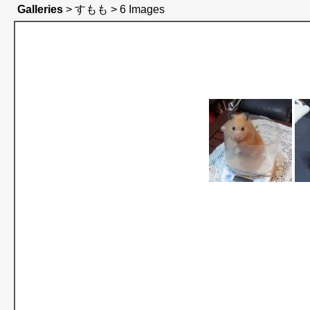
Galleries
> すもも > 6 Images